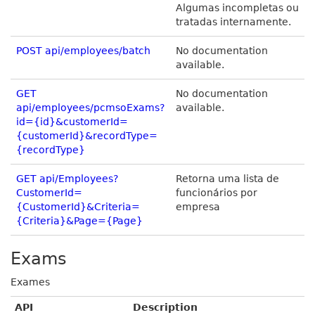
Algumas incompletas ou
tratadas internamente.
POST api/employees/batch
No documentation
available.
GET
No documentation
api/employees/pcmsoExams?
available.
id={id}&customerId=
{customerId}&recordType=
{recordType}
GET api/Employees?
Retorna uma lista de
CustomerId=
funcionários por
{CustomerId}&Criteria=
empresa
{Criteria}&Page={Page}
Exams
Exames
API
Description