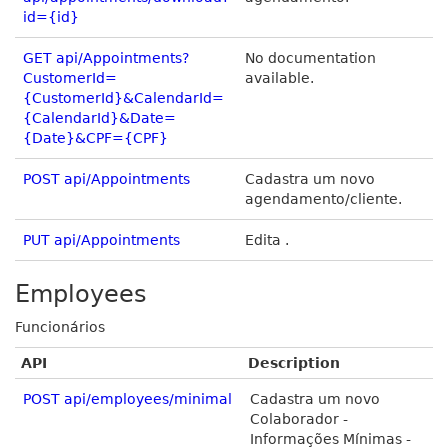
id={id}
GET api/Appointments?
No documentation
CustomerId=
available.
{CustomerId}&CalendarId=
{CalendarId}&Date=
{Date}&CPF={CPF}
POST api/Appointments
Cadastra um novo
agendamento/cliente.
PUT api/Appointments
Edita .
Employees
Funcionários
API
Description
POST api/employees/minimal
Cadastra um novo
Colaborador -
Informações Mínimas -