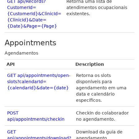
GET api/Records?
Retorna uma lista de
CustomerId=
atendimentos ocupacionais
{CustomerId}&ClinicId=
existentes.
{ClinicId}&Date=
{Date}&Page={Page}
Appointments
Agendamentos
API
Description
GET api/appointments/open-
Retorna os slots
slots?calendarId=
disponíveis para
{calendarId}&date={date}
agendamento em uma
data e calendário
específicos.
POST
CheckIn do colaborador
api/appointments/checkin
no agendamento.
GET
Download da guia de
api/appointments/download?
agendamento.